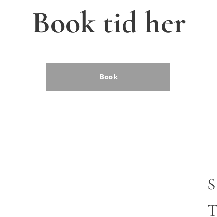
Book tid her
Book
S
T