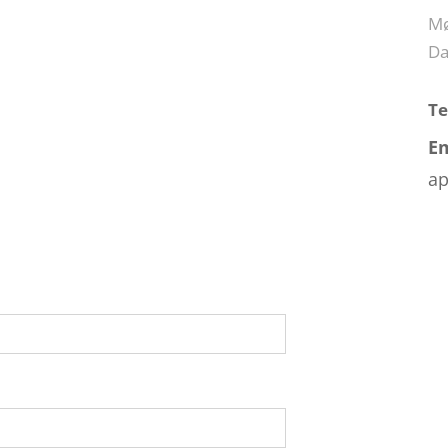
Mø
D
T
E
ap