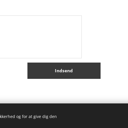
Indsend
ikkerhed og for at give dig den
© 2025 Silkeborg Metakognitiv Terapi
Cookies