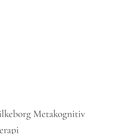
ilkeborg Metakognitiv
erapi