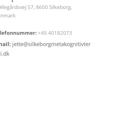
llegårdsvej 57, 8600 Silkeborg,
anmark
elefonnummer
:
+45 40182073
mail:
jette@silkeborgmetakognitivter
i.dk